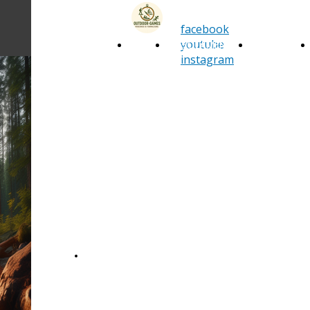
Outdoor
facebook
G.A.M.E.S.
youtube
HOME
REGOLAMENTO
DIDATTICA
instagram
Gioca, muoviti, sperimenta,
impara, confrontati, rispetta la
natura, agisci!
Outdoor
G.A.M.E.S.
BANDO PER ISCRIVERSI